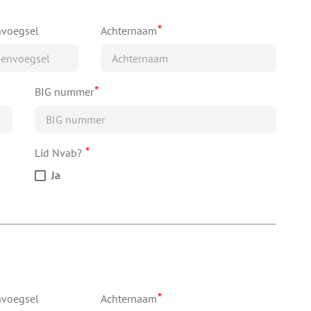
*
nvoegsel
Achternaam
*
BIG nummer
*
Lid Nvab?
Ja
*
nvoegsel
Achternaam