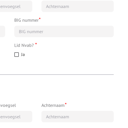
*
BIG nummer
*
Lid Nvab?
Ja
*
nvoegsel
Achternaam