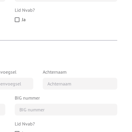
Lid Nvab?
Ja
nvoegsel
Achternaam
BIG nummer
Lid Nvab?